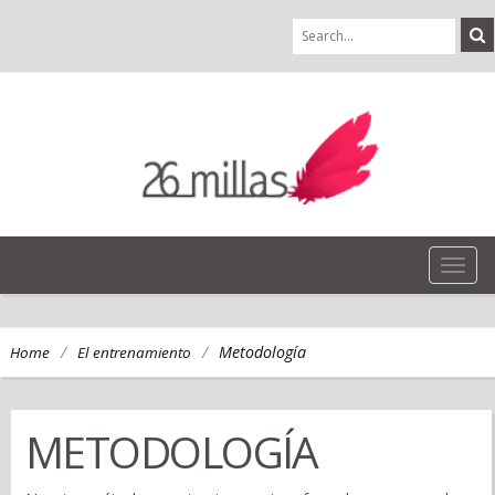
TOG
NAVI
/
/
Metodología
Home
El entrenamiento
METODOLOGÍA