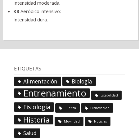
Intensidad moderada.
K3
Aeróbico intensivo:
Intensidad dura.
ETIQUETAS
Alimentación
Biología
Entrenamiento
Estabilidad
Fisiología
Fuerza
Hidratación
Historia
Movilidad
Noticias
Salud