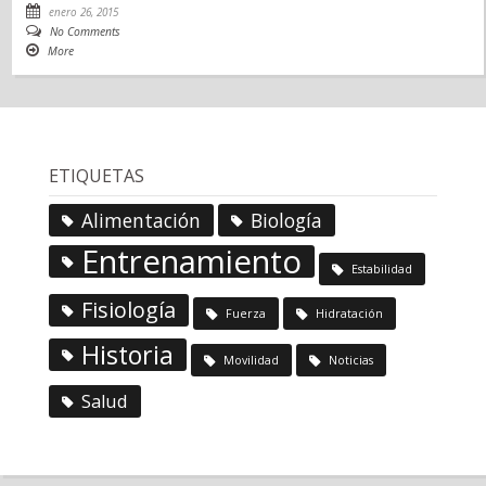
enero 26, 2015
No Comments
More
ETIQUETAS
Alimentación
Biología
Entrenamiento
Estabilidad
Fisiología
Fuerza
Hidratación
Historia
Movilidad
Noticias
Salud