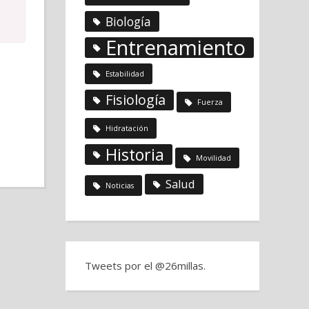
Biología
Entrenamiento
Estabilidad
Fisiología
Fuerza
Hidratación
Historia
Movilidad
Salud
Noticias
Tweets por el @26millas.