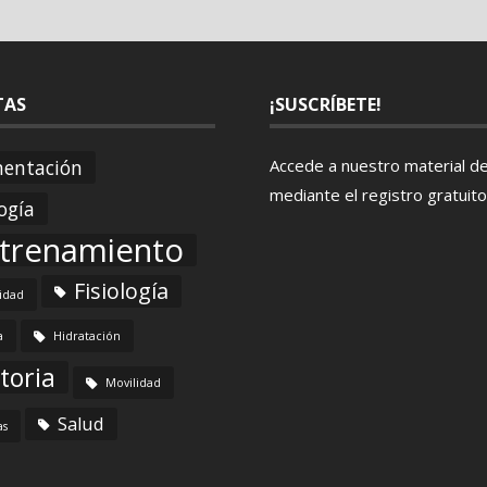
TAS
¡SUSCRÍBETE!
mentación
Accede a nuestro material d
mediante el
registro gratuito
ogía
trenamiento
Fisiología
lidad
a
Hidratación
toria
Movilidad
Salud
as