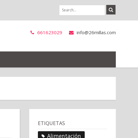
661623029
info@26millas.com
ETIQUETAS
Alimentación