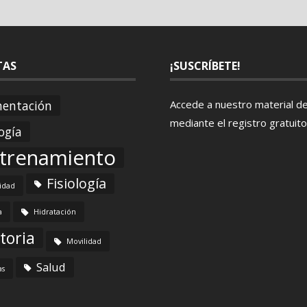
TAS
¡SUSCRÍBETE!
mentación
Accede a nuestro material d
mediante el
registro gratuito
ogía
trenamiento
Fisiología
lidad
a
Hidratación
toria
Movilidad
Salud
as