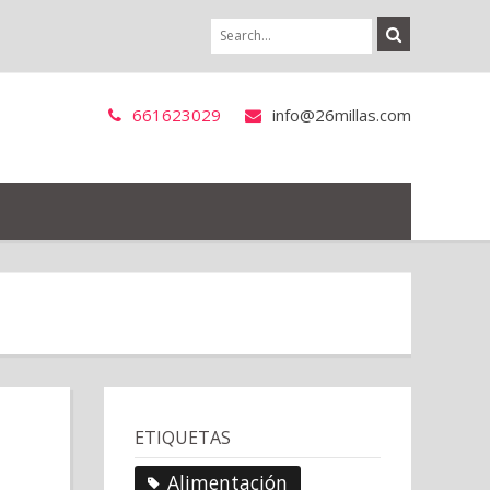
661623029
info@26millas.com
ETIQUETAS
Alimentación