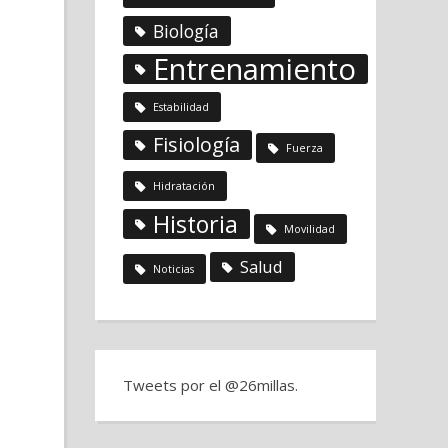
Biología
Entrenamiento
Estabilidad
Fisiología
Fuerza
Hidratación
Historia
Movilidad
Salud
Noticias
Tweets por el @26millas.