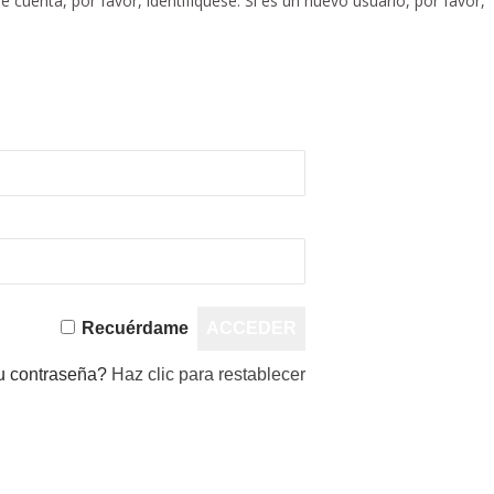
e cuenta, por favor, identifíquese. Si es un nuevo usuario, por favor,
Recuérdame
tu contraseña?
Haz clic para restablecer