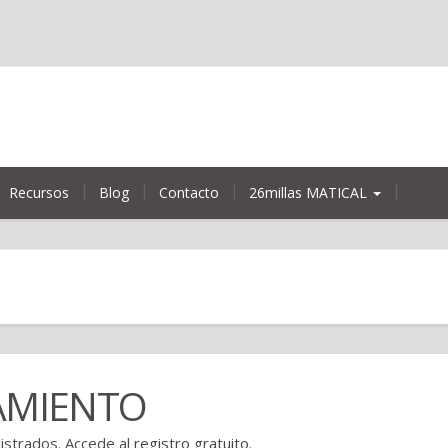
Recursos
Blog
Contacto
26millas MATICAL
AMIENTO
gistrados. Accede al
registro gratuito
.