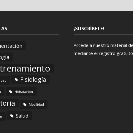
TAS
¡SUSCRÍBETE!
mentación
Accede a nuestro material d
mediante el
registro gratuito
ogía
trenamiento
Fisiología
lidad
a
Hidratación
toria
Movilidad
Salud
as