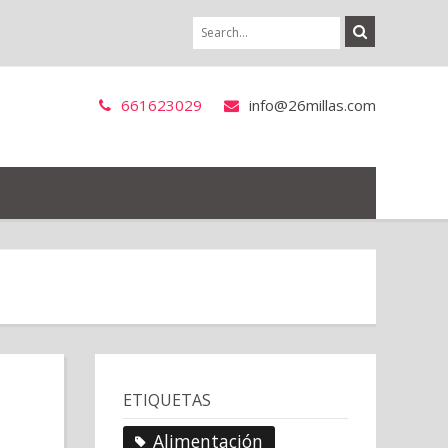
661623029
info@26millas.com
ETIQUETAS
Alimentación