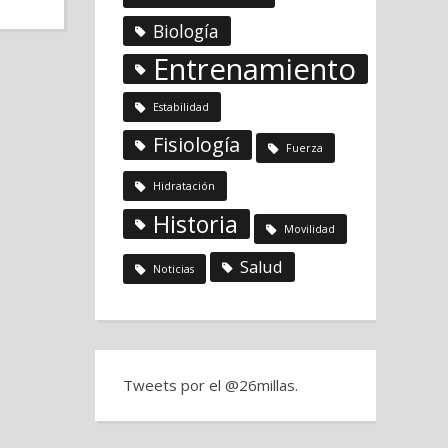
Biología
Entrenamiento
Estabilidad
Fisiología
Fuerza
Hidratación
Historia
Movilidad
Salud
Noticias
Tweets por el @26millas.