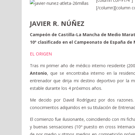
[column col=»1/4″]
[/column][column c
JAVIER R. NÚÑEZ
Campeón de Castilla-La Mancha de Medio Marat
10º clasificado en el Campeonato de España de 
EL ORIGEN
Tras mi primer año de médico interno residente (2
Antonio
, que se encontraba interno en la residen
entrenador que dirija mi destino deportivo por la m
estable durante los 4 próximos años.
Me decido por David Rodríguez por dos razones. P
conocimientos adquiridos en su titulación de Entrena
El comienzo fue ilusionante, coincidiendo con mi fich
y buenas sensaciones (10º puesto en cross Internac
de por medio y ritmos medios en competición próximo