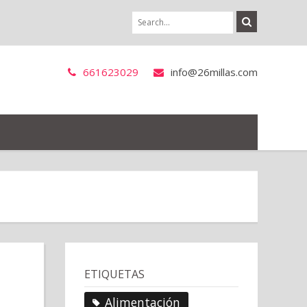
661623029
info@26millas.com
ETIQUETAS
Alimentación