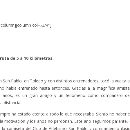
/column][column col=»3/4″]
uta de 5 a 10 kilómetros.
 San Pablo, en Toledo y con distintos entrenadores, tocó la vuelta a
omo había entrenado hasta entonces. Gracias a la magnífica amista
os años, es un gran amigo y un fenómeno como compañero de 
 distancia.
empre ha estado atento a todo lo que necesitaba. Siento no haber 
, la motivación y los años no perdonan. Este año seguimos pa’lante, 
or la camiseta del Club de Atletismo San Pablo y compartiendo ilusi