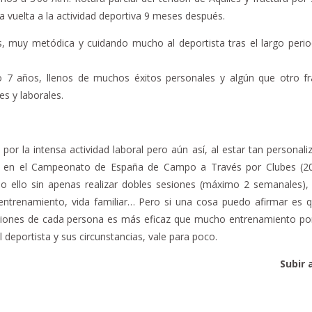
la vuelta a la actividad deportiva 9 meses después.
sas, muy metódica y cuidando mucho al deportista tras el largo peri
7 años, llenos de muchos éxitos personales y algún que otro f
s y laborales.
or la intensa actividad laboral pero aún así, al estar tan personali
9º en el Campeonato de España de Campo a Través por Clubes (2
 ello sin apenas realizar dobles sesiones (máximo 2 semanales), 
entrenamiento, vida familiar… Pero si una cosa puedo afirmar es 
taciones de cada persona es más eficaz que mucho entrenamiento p
l deportista y sus circunstancias, vale para poco.
Subir 