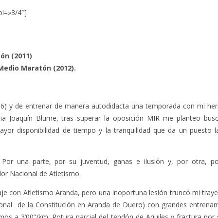
ol=»3/4″]
ón (2011)
Medio Maratón (2012).
006) y de entrenar de manera autodidacta una temporada con mi h
cia Joaquín Blume, tras superar la oposición MIR me planteo bus
ayor disponibilidad de tiempo y la tranquilidad que da un puesto l
or una parte, por su juventud, ganas e ilusión y, por otra, p
dor Nacional de Atletismo.
aje con Atletismo Aranda, pero una inoportuna lesión truncó mi traye
ional de la Constitución en Aranda de Duero) con grandes entrena
s a 3’00”/km. Rotura parcial del tendón de Aquiles y fractura por 