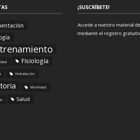
TAS
¡SUSCRÍBETE!
mentación
Accede a nuestro material d
mediante el
registro gratuito
ogía
trenamiento
Fisiología
lidad
a
Hidratación
toria
Movilidad
Salud
as