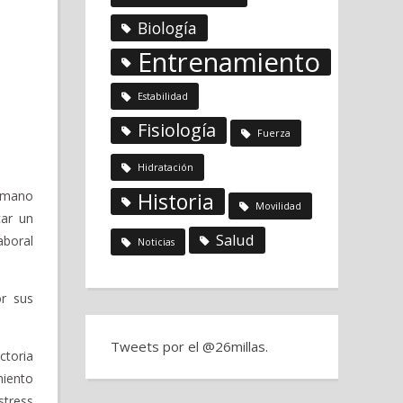
Biología
Entrenamiento
Estabilidad
Fisiología
Fuerza
Hidratación
ermano
Historia
Movilidad
car un
Salud
aboral
Noticias
or sus
Tweets por el @26millas.
ctoria
miento
stress