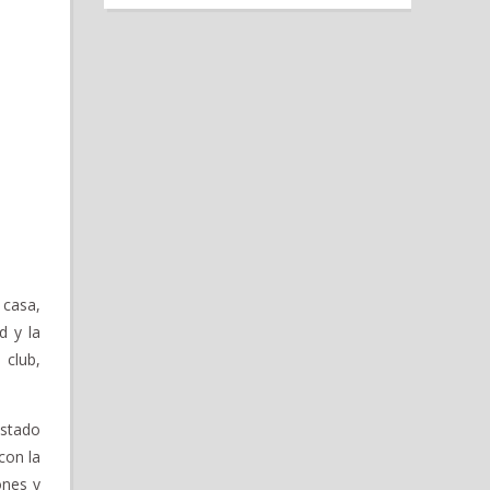
 casa,
d y la
club,
estado
con la
ones y