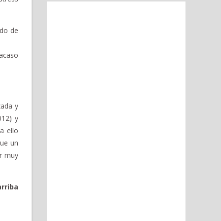
odo de
racaso
zada y
012) y
a ello
que un
or muy
arriba