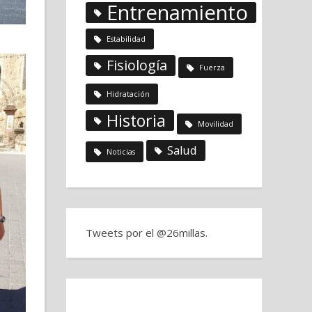
Entrenamiento
Estabilidad
Fisiología
Fuerza
Hidratación
Historia
Movilidad
Salud
Noticias
Tweets por el @26millas.