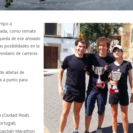
campo a
rada, como remate
squeda de ese ansiado
 posibilidades en la
lendario de carreras
de atletas de
a a punto para
 (Ciudad Real).
rtugal).
bastián Marathon.