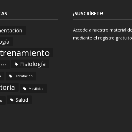
TAS
¡SUSCRÍBETE!
mentación
Accede a nuestro material d
mediante el
registro gratuito
ogía
trenamiento
Fisiología
lidad
a
Hidratación
toria
Movilidad
Salud
as