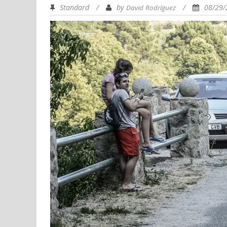
Standard
/
by
/
08/29
David Rodríguez