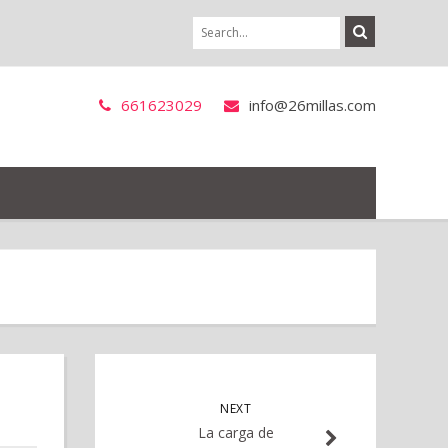
661623029
info@26millas.com
NEXT
La carga de