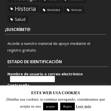
Historia
Movilidad
Noticias
Salud
¡SUSCRÍBETE!
Accede a nuestro material de apoyo mediante el
registro gratuito
.
ESTADO DE IDENTIFICACIÓN
Nombre de usuario o correo electrónico
Contraseña
ESTA WEB USA COOKIES
¿Olvidó su clave?
26millas usa cookies: si continua navegando, consideramos que
acepta su uso.
Leer más
acepto
Reject
© 2018 26millas ®