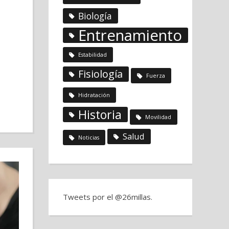
Biología
Entrenamiento
Estabilidad
Fisiología
Fuerza
Hidratación
Historia
Movilidad
Salud
Noticias
Tweets por el @26millas.