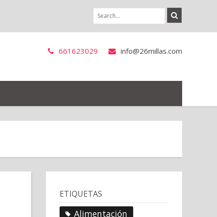
661623029
info@26millas.com
ETIQUETAS
Alimentación