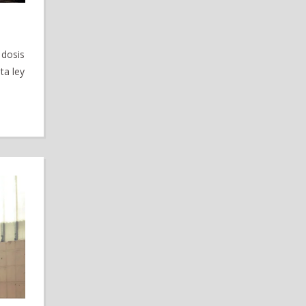
 dosis
ta ley