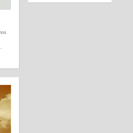
amos
…