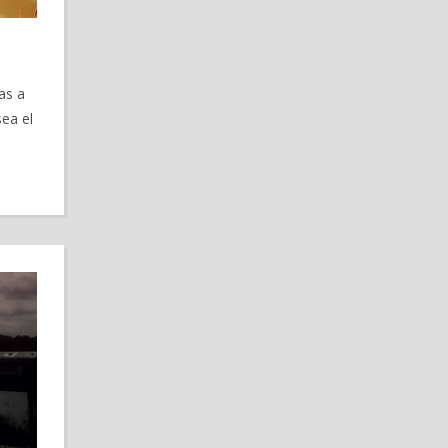
as a
ea el